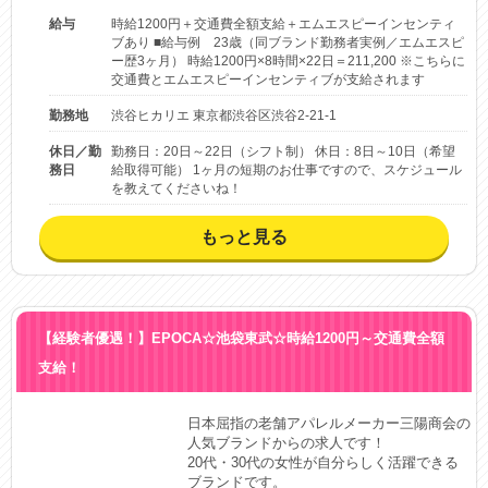
給与
時給1200円＋交通費全額支給＋エムエスピーインセンティ
ブあり ■給与例 23歳（同ブランド勤務者実例／エムエスピ
ー歴3ヶ月） 時給1200円×8時間×22日＝211,200 ※こちらに
交通費とエムエスピーインセンティブが支給されます
勤務地
渋谷ヒカリエ 東京都渋谷区渋谷2-21-1
休日／勤
勤務日：20日～22日（シフト制） 休日：8日～10日（希望
務日
給取得可能） 1ヶ月の短期のお仕事ですので、スケジュール
を教えてくださいね！
もっと見る
【経験者優遇！】EPOCA☆池袋東武☆時給1200円～交通費全額
支給！
日本屈指の老舗アパレルメーカー三陽商会の
人気ブランドからの求人です！

20代・30代の女性が自分らしく活躍できる
ブランドです。
