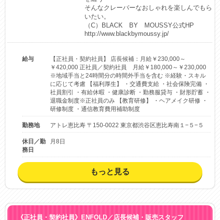
そんなクレーバーなおしゃれを楽しんでもら
いたい。

（C）BLACK　BY　MOUSSY公式HP

http://www.blackbymoussy.jp/
給与
【正社員・契約社員】 店長候補：月給￥230,000～
￥420,000 正社員／契約社員 月給￥180,000～￥230,000
※地域手当と24時間分の時間外手当を含む ※経験・スキル
に応じて考慮 【福利厚生】 ・交通費支給 ・社会保険完備 ・
社員割引 ・有給休暇 ・健康診断 ・勤務服貸与 ・財形貯蓄 ・
退職金制度※正社員のみ 【教育研修】 ・ヘアメイク研修 ・
研修制度 ・通信教育費用補助制度
勤務地
アトレ恵比寿 〒150-0022 東京都渋谷区恵比寿南１−５−５
休日／勤
月8日
務日
もっと見る
《正社員・契約社員》ENFOLD／店長候補・販売スタッフ