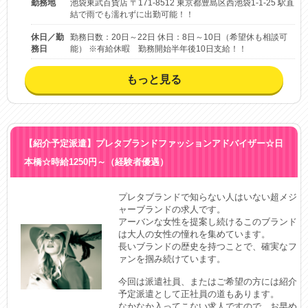
勤務地
池袋東武百貨店 〒171-8512 東京都豊島区西池袋1-1-25 駅直
結で雨でも濡れずに出勤可能！！
休日／勤
勤務日数：20日～22日 休日：8日～10日（希望休も相談可
務日
能） ※有給休暇 勤務開始半年後10日支給！！
もっと見る
【紹介予定派遣】プレタブランドファッションアドバイザー☆日
本橋☆時給1250円～（経験者優遇）
プレタブランドで知らない人はいない超メジ
ャーブランドの求人です。

アーバンな女性を提案し続けるこのブランド
は大人の女性の憧れを集めています。

長いブランドの歴史を持つことで、確実なフ
ァンを掴み続けています。

今回は派遣社員、またはご希望の方には紹介
予定派遣として正社員の道もあります。

なかなか入ってこない求人ですので、お早め