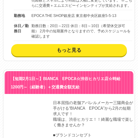
売経験とスキルにより時給は大幅に変更しています。 ※こち
らに交通費＋エムエスピーインセンティブが支給されます。
勤務地
EPOCA THE SHOP銀座店 東京都中央区銀座5-5-13
休日／勤
勤務日数：20日～22日 休日：8日～10日（希望休交渉可
務日
能） 2月中の短期案件となりますので、予めスケジュールを
確認します
もっと見る
【短期2月1日～】BIANCA EPOCA☆渋谷ヒカリエ店☆時給
1200円～（経験者）＋交通費全額支給
日本屈指の老舗アパレルメーカー三陽商会が
手がける“BIANCA　EPOCA”から2月の短期
求人です！

職場は、渋谷ヒカリエ！！綺麗な職場で楽し
く働きませんか？

■ブランドコンセプト
