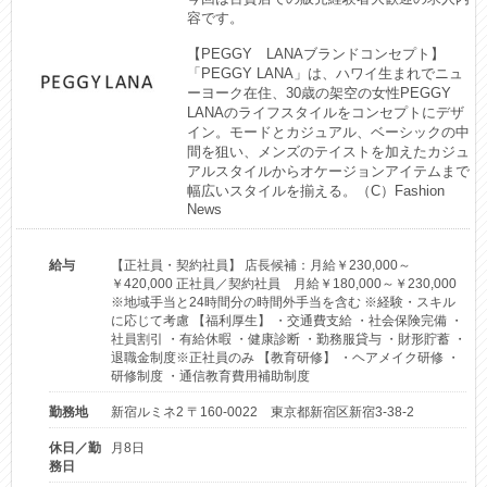
容です。

【PEGGY　LANAブランドコンセプト】

「PEGGY LANA」は、ハワイ生まれでニュ
ーヨーク在住、30歳の架空の女性PEGGY 
LANAのライフスタイルをコンセプトにデザ
イン。モードとカジュアル、ベーシックの中
間を狙い、メンズのテイストを加えたカジュ
アルスタイルからオケージョンアイテムまで
幅広いスタイルを揃える。（C）Fashion 
News
給与
【正社員・契約社員】 店長候補：月給￥230,000～
￥420,000 正社員／契約社員 月給￥180,000～￥230,000
※地域手当と24時間分の時間外手当を含む ※経験・スキル
に応じて考慮 【福利厚生】 ・交通費支給 ・社会保険完備 ・
社員割引 ・有給休暇 ・健康診断 ・勤務服貸与 ・財形貯蓄 ・
退職金制度※正社員のみ 【教育研修】 ・ヘアメイク研修 ・
研修制度 ・通信教育費用補助制度
勤務地
新宿ルミネ2 〒160-0022 東京都新宿区新宿3-38-2
休日／勤
月8日
務日