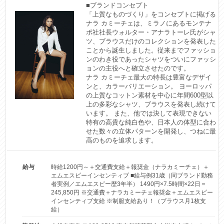
■ブランドコンセプト

「上質なものづくり」をコンセプトに掲げる
ナラ カミーチェは、ミラノにあるモンテナ
ポ社社長ウォルター・アナラトーレ氏がシャ
ツ、ブラウスだけのコレクションを発表した
ことから誕生しました。従来までファッショ
ンのわき役であったシャツをついにファッシ
ョンの主役へと確立させたのです。

ナラ カミーチェ最大の特長は豊富なデザイ
ンと、カラーバリエーション。 ヨーロッパ
の上質なコットン素材を中心に年間600型以
上の多彩なシャツ、ブラウスを発表し続けて
います。 また、他では決して表現できない
特有の高貴な純白色や、日本人の体型に合わ
せた数々の立体パターンを開発し、つねに最
高のものを追求します。
給与
時給1200円～＋交通費支給＋報奨金（ナラカミーチェ）＋
エムエスピーインセンティブ ■給与例31歳（同ブランド勤務
者実例／エムエスピー歴3年半） 1490円×7.5時間×22日＝
245,850円 ※交通費＋ナラカミーチェ報奨金＋エムエスピー
インセンティブ支給 ※制服支給あり！（ブラウス月1枚支
給）