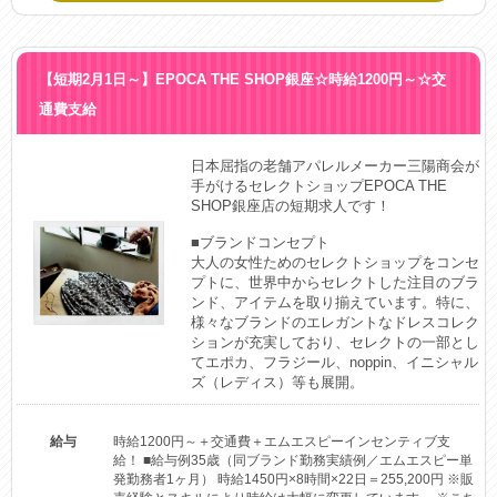
【短期2月1日～】EPOCA THE SHOP銀座☆時給1200円～☆交
通費支給
日本屈指の老舗アパレルメーカー三陽商会が
手がけるセレクトショップEPOCA THE 
SHOP銀座店の短期求人です！

■ブランドコンセプト

大人の女性ためのセレクトショップをコンセ
プトに、世界中からセレクトした注目のブラ
ンド、アイテムを取り揃えています。特に、
様々なブランドのエレガントなドレスコレク
ションが充実しており、セレクトの一部とし
てエポカ、フラジール、noppin、イニシャル
ズ（レディス）等も展開。
給与
時給1200円～＋交通費＋エムエスピーインセンティブ支
給！ ■給与例35歳（同ブランド勤務実績例／エムエスピー単
発勤務者1ヶ月） 時給1450円×8時間×22日＝255,200円 ※販