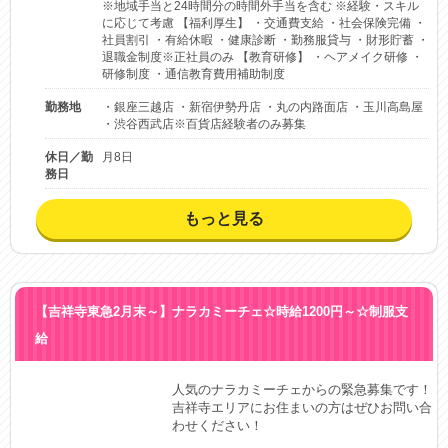
※地域手当と24時間分の時間外手当を含む ※経験・スキル
に応じて考慮 【福利厚生】 ・交通費支給 ・社会保険完備 ・
社員割引 ・有給休暇 ・健康診断 ・勤務服貸与 ・財形貯蓄 ・
退職金制度※正社員のみ 【教育研修】 ・ヘアメイク研修 ・
研修制度 ・通信教育費用補助制度
勤務地
・銀座三越店 ・新宿伊勢丹店 ・丸の内路面店 ・玉川高島屋
・渋谷西武店※百貨店経験者のみ募集
休日／勤
月8日
務日
もっと見る
【吉祥寺東急2月末～】ナラカミーチェ☆時給1200円～☆制服支
給
人気のナラカミーチェからの緊急募集です！

吉祥寺エリアにお住まいの方はぜひお問い合
わせください！
