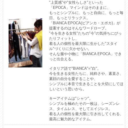
"上質感"や"女性らしさ"といった
「EPOCA」マインドはそのままに、

もっとシンプルに、もっと自由に、もっと毎
日、もっとリラックス。

「BIANCA EPOCA(ビアンカ・エポカ)」が
提案するのはそんなワードローブ。

"今を生きる女性"たちの"今"の気持ちにぴっ
たりフィットし、

着る人の個性を最大限に生かした"スタイ
ル"づくりに欠かせない。

そんな服や小物に「BIANCA EPOCA」でき
っと出合える。

イタリア語で"BIANCA"="白"。

今を生きる女性たちに、純粋さや、素直さ、
素顔の自分を愛することや、

シンプルに本音で生きることを大切にしてほ
しいという思いから。

キーアイテムは"シャツ"。

シンプルを極めたその一枚は、シーズンレ
ス、タイムレス、そしてエイジレス。

着る人の個性を最大限に引き出してくれる、
最高に魅力的なアイテム。