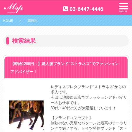
03-6447-4446
menu
HOME
>
職種別
検索結果
【時給1200円～】婦人服ブランド“ストラネス”でファッション
アドバイザー！
レディスプレタブランド“ストラネス”からの
求人です。

今回は池袋西武店でファッションアドバイザ
ーのお仕事です。

30代・40代の方が大活躍しています！

【ブランドコンセプト】

無駄のない完璧なパターンと最高のテーラリ
ングで魅了する、ドイツ発信ブランド「スト