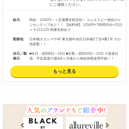
にご連絡ください。
給与
時給；1250円～＋交通費全額支給！ エムエスピー独自のイ
ンセンティブあり！！ 【給料例】 1250円×7時間45分×22日
＝￥213,125 制服支給あり
勤務地
日本橋タカシマヤ4F 東京都中央区日本橋2丁目4番1号 その
他多数！！
休日／勤
■休日；原則8日～10日 ■出勤；原則20日～22日 ※派遣社
務日
員・予定派遣の場合6ヶ月後から有給休暇使用可能！！
もっと見る