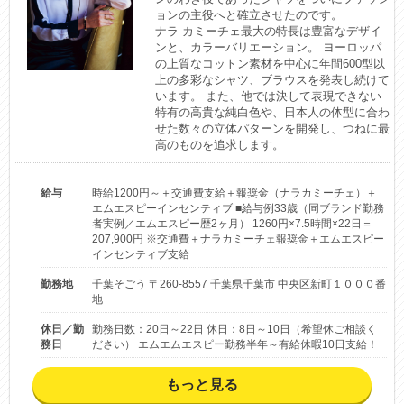
ョンの主役へと確立させたのです。

ナラ カミーチェ最大の特長は豊富なデザイ
ンと、カラーバリエーション。 ヨーロッパ
の上質なコットン素材を中心に年間600型以
上の多彩なシャツ、ブラウスを発表し続けて
います。 また、他では決して表現できない
特有の高貴な純白色や、日本人の体型に合わ
せた数々の立体パターンを開発し、つねに最
高のものを追求します。
給与
時給1200円～＋交通費支給＋報奨金（ナラカミーチェ）＋
エムエスピーインセンティブ ■給与例33歳（同ブランド勤務
者実例／エムエスピー歴2ヶ月） 1260円×7.5時間×22日＝
207,900円 ※交通費＋ナラカミーチェ報奨金＋エムエスピー
インセンティブ支給
勤務地
千葉そごう 〒260-8557 千葉県千葉市 中央区新町１０００番
地
休日／勤
勤務日数：20日～22日 休日：8日～10日（希望休ご相談く
務日
ださい） エムエムエスピー勤務半年～有給休暇10日支給！
もっと見る