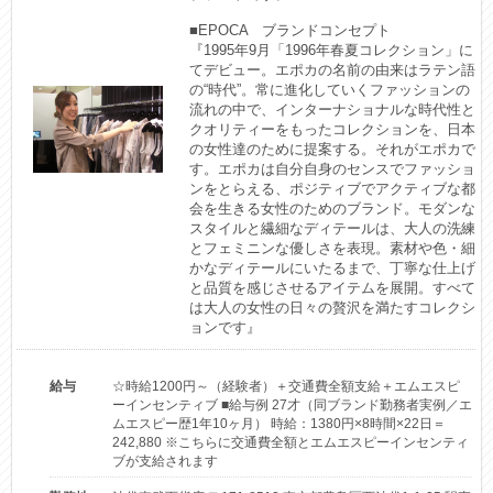
■EPOCA　ブランドコンセプト

『1995年9月「1996年春夏コレクション」に
てデビュー。エポカの名前の由来はラテン語
の“時代”。常に進化していくファッションの
流れの中で、インターナショナルな時代性と
クオリティーをもったコレクションを、日本
の女性達のために提案する。それがエポカで
す。エポカは自分自身のセンスでファッショ
ンをとらえる、ポジティブでアクティブな都
会を生きる女性のためのブランド。モダンな
スタイルと繊細なディテールは、大人の洗練
とフェミニンな優しさを表現。素材や色・細
かなディテールにいたるまで、丁寧な仕上げ
と品質を感じさせるアイテムを展開。すべて
は大人の女性の日々の贅沢を満たすコレクシ
ョンです』
給与
☆時給1200円～（経験者）＋交通費全額支給＋エムエスピ
ーインセンティブ ■給与例 27才（同ブランド勤務者実例／エ
ムエスピー歴1年10ヶ月） 時給：1380円×8時間×22日＝
242,880 ※こちらに交通費全額とエムエスピーインセンティ
ブが支給されます