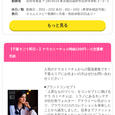
勤務地
吉祥寺東急 〒180-8519 東京都武蔵野市吉祥寺本町２−３−１
休日／勤
勤務日：20日～22日 休日：8日～10日（希望休相談可能）
務日
※エムエスピー勤務6ヶ月後～有給休暇10日あり！
もっと見る
【千葉そごう即日～】ナラカミーチェ☆時給1200円～☆交通費
支給
人気のナラカミーチェからの緊急募集です！

千葉エリアにお住まいの方はぜひお問い合わ
せください！

■ブランドコンセプト

「上質なものづくり」をコンセプトに掲げる
ナラ カミーチェは、ミラノにあるモンテナ
ポ社社長ウォルター・アナラトーレ氏がシャ
ツ、ブラウスだけのコレクションを発表した
ことから誕生しました。従来までファッショ
ンのわき役であったシャツをついにファッシ