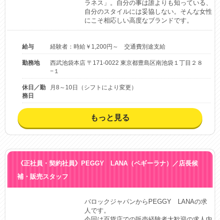
ラネス」。自分の事は誰よりも知っている、
自分のスタイルには妥協しない。そんな女性
にこそ相応しい高度なブランドです。
給与
経験者：時給￥1,200円～ 交通費別途支給
勤務地
西武池袋本店 〒171-0022 東京都豊島区南池袋１丁目２８
−１
休日／勤
月8～10日（シフトにより変更）
務日
もっと見る
《正社員・契約社員》PEGGY LANA（ペギーラナ）／店長候
補・販売スタッフ
バロックジャパンからPEGGY　LANAの求
人です。

今回は百貨店での販売経験者大歓迎の求人内