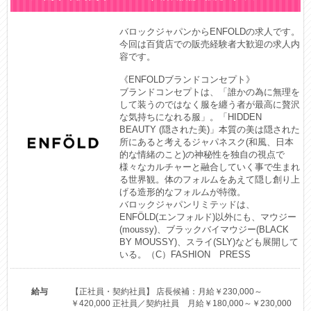
バロックジャパンからENFOLDの求人です。

今回は百貨店での販売経験者大歓迎の求人内
容です。

《ENFOLDブランドコンセプト》

ブランドコンセプトは、「誰かの為に無理を
して装うのではなく服を纏う者が最高に贅沢
な気持ちになれる服」。「HIDDEN 
BEAUTY (隠された美)」本質の美は隠された
所にあると考えるジャパネスク(和風、日本
的な情緒のこと)の神秘性を独自の視点で
様々なカルチャーと融合していく事で生まれ
る世界観。体のフォルムをあえて隠し創り上
げる造形的なフォルムが特徴。

バロックジャパンリミテッドは、
ENFÖLD(エンフォルド)以外にも、マウジー
(moussy)、ブラックバイマウジー(BLACK 
BY MOUSSY)、スライ(SLY)なども展開して
いる。（C）FASHION　PRESS
給与
【正社員・契約社員】 店長候補：月給￥230,000～
￥420,000 正社員／契約社員 月給￥180,000～￥230,000